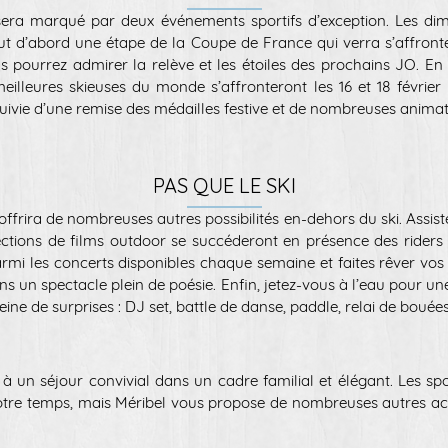
 sera marqué par deux événements sportifs d’exception. Les dim
t d’abord une étape de la Coupe de France qui verra s’affronter
s pourrez admirer la relève et les étoiles des prochains JO. En f
illeures skieuses du monde s’affronteront les 16 et 18 février
ivie d’une remise des médailles festive et de nombreuses anima
PAS QUE LE SKI
offrira de nombreuses autres possibilités en-dehors du ski. Assis
ojections de films outdoor se succéderont en présence des riders 
parmi les concerts disponibles chaque semaine et faites rêver vos
ns un spectacle plein de poésie. Enfin, jetez-vous à l’eau pour un
eine de surprises : DJ set, battle de danse, paddle, relai de bou
 à un séjour convivial dans un cadre familial et élégant. Les sp
tre temps, mais Méribel vous propose de nombreuses autres act