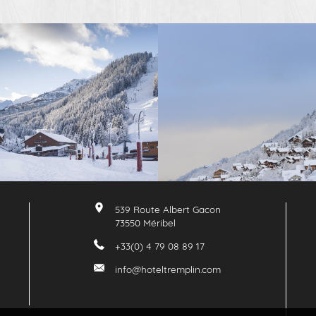
539 Route Albert Gacon
73550
Méribel
+33(0) 4 79 08 89 17
info@hoteltremplin.com